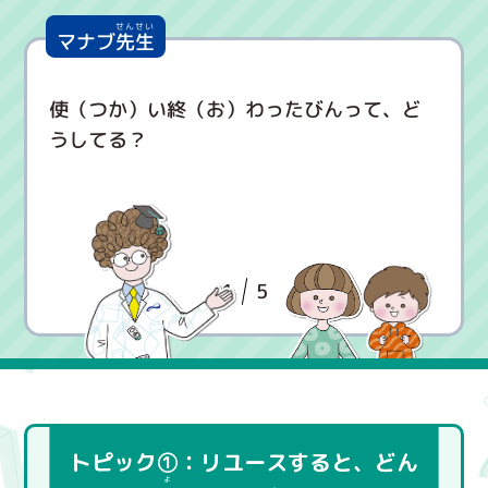
マナブ
先生
使
（つ
か
）
い
終
（お
）
わ
っ
た
び
ん
っ
て
、
ど
う
し
て
る
？
1
5
トピック①：リユースすると、どん