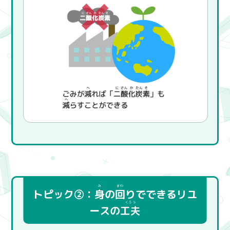
トピック②：
身
の
回
りでできるリユ
ースの
工夫