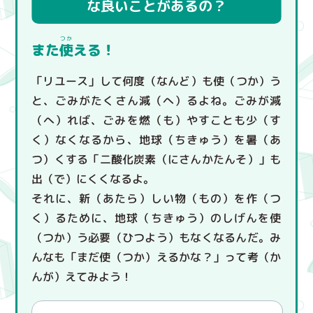
な
良
いことがあるの？
また
使
える！
みてみよう
さいしょにもどる
2
3
4
5
5
5
5
5
「リユース」して何度（なんど）も使（つか）う
と、ごみがたくさん減（へ）るよね。ごみが減
（へ）れば、ごみを燃（も）やすことも少（す
く）なくなるから、地球（ちきゅう）を暑（あ
つ）くする「二酸化炭素（にさんかたんそ）」も
出（で）にくくなるよ。
それに、新（あたら）しい物（もの）を作（つ
く）るために、地球（ちきゅう）のしげんを使
（つか）う必要（ひつよう）もなくなるんだ。み
んなも「まだ使（つか）えるかな？」って考（か
んが）えてみよう！