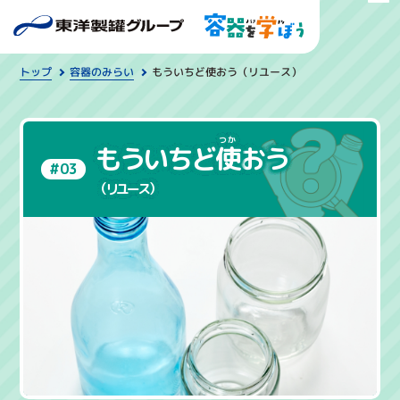
もういちど使おう（リユース）
容器のみらい
トップ
もういちど
使
おう
#03
（リユース）