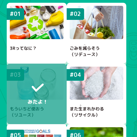
#01
#02
3Rってなに？
ごみを
減
らそう
（リデュース）
#03
#04
もういちど
また
生
まれかわる
使
おう
（リユース）
（リサイクル）
#05
#06