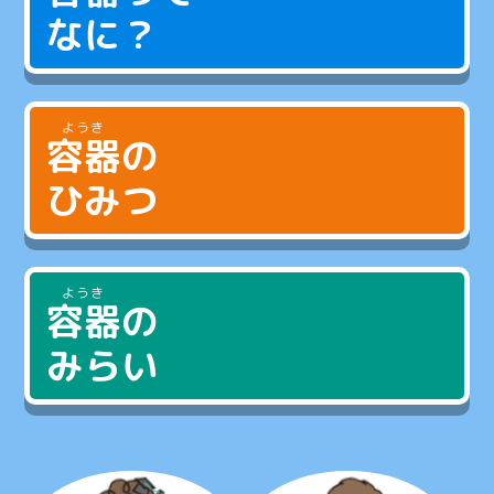
なに？
容器
の
ひみつ
容器
の
みらい