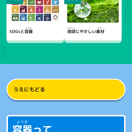
SDGsと
地球
にやさしい
容器
素材
うえにもどる
容器
って