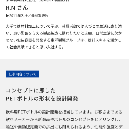
R.N
さん
未来につながる、
▶2011年入社／機械系専攻
ワクの要素技術を解説
大学では材料加工について学ぶ。就職活動では人びとの生活に寄り添
い、良い影響を与える製品製造に携わりたいと志願。日常生活に欠か
せない包装容器を開発する東洋製罐グループは、設計スキルを活かし
て社会貢献できると思い入社する。
東洋製罐グループを知る
仕事内容について
東洋製罐グループの基本まるわかり！
グループ各社の特徴と強み
コンセプトに即した
PETボトルの形状を設計開発
私たちがつくる日常
飲料用PETボトルの設計開発を担当しています。お客さまである
飲料メーカーから新商品やボトルのコンセプトをヒアリングし、
人と仕事
輸送や自動販売機での排出にも耐えられるよう、性能や強度とデ