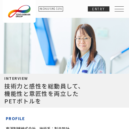
RECRUITING SITE
ENTRY
特別企画
技術系若手社員に聞く！
それぞれがワクワクする未来とは？
INTERVIEW
技術力と感性を総動員して、
機能性と意匠性を両立した
PETボトルを
事務系若手社員に聞く！
それぞれがワクワクする瞬間とは？
PROFILE
東洋製罐株式会社
技術系：製品設計