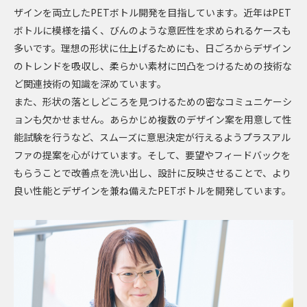
ザインを両立したPETボトル開発を目指しています。近年はPET
ボトルに模様を描く、びんのような意匠性を求められるケースも
職種紹介＆社員インタビュー一覧
多いです。理想の形状に仕上げるためにも、日ごろからデザイン
のトレンドを吸収し、柔らかい素材に凹凸をつけるための技術な
■技術系
ど関連技術の知識を深めています。
また、形状の落としどころを見つけるための密なコミュニケーシ
研究
2017年入社
ョンも欠かせません。あらかじめ複数のデザイン案を用意して性
能試験を行うなど、スムーズに意思決定が行えるようプラスアル
製品設計
2011年入社
ファの提案を心がけています。そして、要望やフィードバックを
もらうことで改善点を洗い出し、設計に反映させることで、より
生産技術
2014年入社
良い性能とデザインを兼ね備えたPETボトルを開発しています。
生産技術
2016年入社
生産技術
2011年入社
品質保証
2015年入社