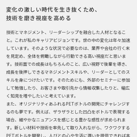
変化の激しい時代を生き抜くため、
技術を磨き視座を高める
技術とマネジメント、リーダーシップを融合した人材となるこ
と。これが私のキャリアビジョンです。世の中の変化は年々加速
しています。そのような状況で必要なのは、業界や会社の行く末
を見定め、全体を俯瞰しながら行動できる高い視座だと思いま
す。技術面での成長はもちろんのこと、広い視野で後輩を導き、
成長を後押しできるマネジメントスキルや、リーダーとしてのス
キルを身につけたいです。そのためにも、外部のセミナーに参加
して勉強したり、お客さまや取引先から情報収集したりと、幅広
く知見を増やしたいと考えています。
また、オリジナリティあふれるPETボトルの開発にチャレンジす
るのも夢です。例えば、ザラザラとした凹凸をボトルで表現する
場合、細やかなニュアンスを感じとる豊かな感性が求められま
す。新しい材料や技術を率先して取り入れながら、ワクワクする
PETボトルを開発し、人びとの心や生活に潤いを提供できれば本