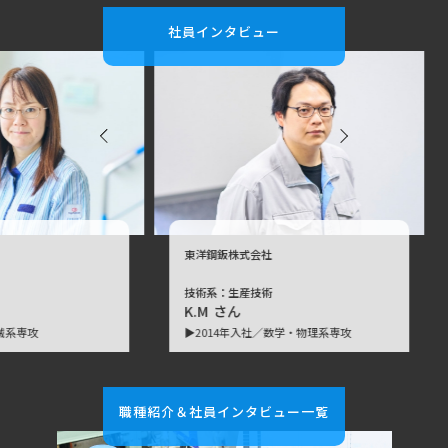
社員インタビュー
東洋鋼鈑株式会社
東罐興業
技術系：生産技術
技術系：
K.M
さん
K.K
さ
▶2014年入社／
数学・物理系専攻
▶2016
職種紹介＆社員インタビュー一覧