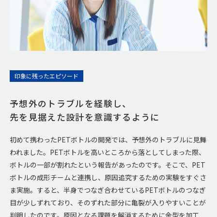
■事務系
営業
2021年入社
人事労務
2010年入社
SCM
2016年入社
印象に残ったエピソード
経理
2017年入社
予想外のトラブルを経験し、
先を見据えた設計を意識するように
採用情報
初めて携わったPETボトルの開発では、予想外のトラブルに見舞
われました。PETボトルを高いところから落としてしまった際、
ボトルの一部が割れたという報告があったのです。そこで、PET
本音で語る、人事座談会
ボトルの成形チームと連携し、原因追究するための実験をすぐさ
ま実施。すると、半身でつなぎ合わせているPETボトルのつなぎ
募集要項・選考フロー
目が少しずれており、そのずれた部分に亀裂が入りやすいことが
判明したのです。原因となる課題を解消するために金型を加工