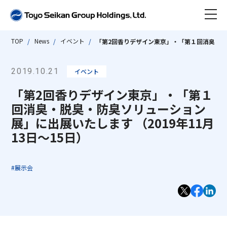
TOP
News
イベント
「第2回香りデザイン東京」・「第１回消臭・脱臭
ニュース
2019.10.21
イベント
東洋製罐グループとは
「第2回香りデザイン東京」・「第１
会社情報
回消臭・脱臭・防臭ソリューション
数字で見る東洋製罐グループ
展」に出展いたします （2019年11月
13日～15日）
事業紹介
東洋製罐グループ早わかり
会社情報 TOP
沿革
サステナビリティ
#展示会
代表取締役社長ごあいさつ
事業紹介 TOP
ビジネス トピックス
会社概要・組織図・定款
IR情報
グループストラクチャー・ビジネスモデル
サステナビリティ TOP
サステナブルな製品・サービス
アクセス
「Open Up! Products & Services」