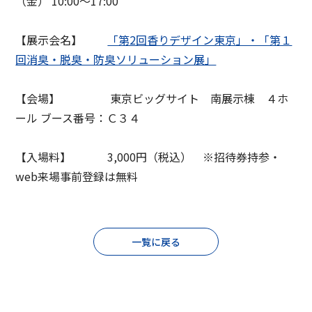
（金） 10:00～17:00
コーポレート・ガバナンス報告書
Governance
【展示会名】
「第2回香りデザイン東京」・「第１
回消臭・脱臭・防臭ソリューション展」
【会場】 東京ビッグサイト 南展示棟 ４ホ
ール ブース番号：Ｃ３４
【入場料】 3,000円（税込） ※招待券持参・
web来場事前登録は無料
一覧に戻る