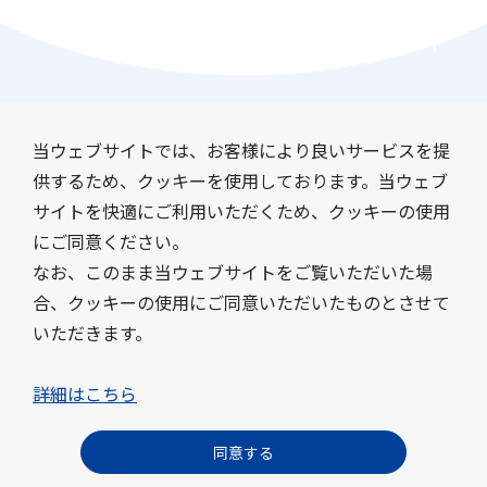
当ウェブサイトでは、お客様により良いサービスを提
供するため、クッキーを使用しております。当ウェブ
サイトを快適にご利用いただくため、クッキーの使用
会社情報
事業紹介
にご同意ください。
サステナビリティ
IR情報
なお、このまま当ウェブサイトをご覧いただいた場
採用情報
ニュース
合、クッキーの使用にご同意いただいたものとさせて
いただきます。
お問い合わせ
よくあるご質問
このサイトについて
詳細はこちら
サイトマップ
プライバシーポリシー
クッキーポリシー
東洋製罐グループ ソーシャルメディア利用規約
同意する
© Toyo Seikan Group Holdings, Ltd. All Rights Reserved.