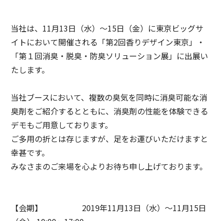
グループ会社情報
採用情報
サステナビリティメッセージ
IR情報 TOP
役員一覧
事業概要
当社は、11月13日（水）～15日（金）に東京ビッグサ
東洋製罐グループのサステナビリティ経営
IRニュース
DX
イトにおいて開催される「第2回香りデザイン東京」・
技術・開発
お問い合わせ
東洋製罐グループのマテリアリティ（重要課題）
「第１回消臭・脱臭・防臭ソリューション展」に出展い
経営方針
東洋製罐グループの企業理念体系
たします。
品質保証体制
サステナブルな製品・サービス
IRライブラリー
「Open Up! Products & Services」
製品・サービスの受賞実績
当社ブースにおいて、複数の臭気を同時に消臭可能な消
株式関連情報
臭剤をご紹介するとともに、消臭剤の性能を体験できる
統合報告書
容器包装のユニバーサルデザイン
デモもご用意しております。
IRカレンダー
English
ご多用の折とは存じますが、足をお運びいただけますと
サステナビリティ関連データ・第三者保証
幸甚です。
ニュースメール配信登録
サステナブルファイナンス
みなさまのご来場を心よりお待ち申し上げております。
IRサイトマップ
Environmental
コーポレート・ガバナンス
【会期】 2019年11月13日（水）～11月15日
Social