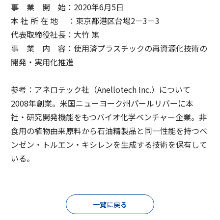
事 業 開 始：2020年6月5日
本 社 所 在 地 ：東京都港区台場2－3－3
代表取締役社長：大竹 篤
事 業 内 容：使用済プラスチックの再資源化技術の
開発・実用化推進
参考：アネロテック社（Anellotech Inc.）について
2008年創業。米国ニューヨーク州パールリバーに本
社・研究開発機能をもつバイオ化学ベンチャー企業。非
食用の植物由来原料から石油精製品と同一性能を持つベ
ンゼン・トルエン・キシレンを生成する技術を保有して
いる。
一覧に戻る