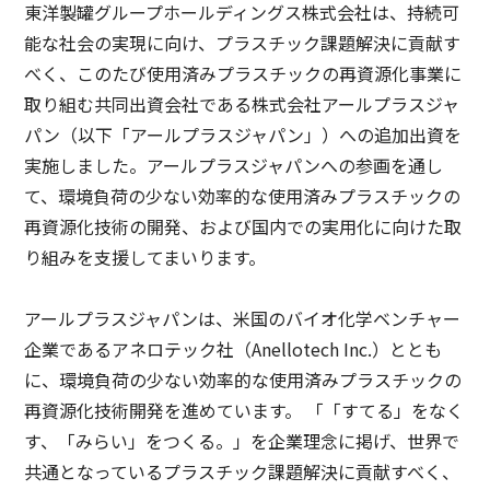
グループ会社情報
採用情報
東洋製罐グループホールディングス株式会社は、持続可
サステナビリティメッセージ
IR情報 TOP
役員一覧
能な社会の実現に向け、プラスチック課題解決に貢献す
事業概要
東洋製罐グループのサステナビリティ経営
べく、このたび使用済みプラスチックの再資源化事業に
IRニュース
DX
取り組む共同出資会社である株式会社アールプラスジャ
技術・開発
お問い合わせ
東洋製罐グループのマテリアリティ（重要課題）
パン（以下「アールプラスジャパン」）への追加出資を
経営方針
東洋製罐グループの企業理念体系
品質保証体制
実施しました。アールプラスジャパンへの参画を通し
サステナブルな製品・サービス
IRライブラリー
て、環境負荷の少ない効率的な使用済みプラスチックの
「Open Up! Products & Services」
製品・サービスの受賞実績
再資源化技術の開発、および国内での実用化に向けた取
株式関連情報
り組みを支援してまいります。
統合報告書
容器包装のユニバーサルデザイン
IRカレンダー
English
サステナビリティ関連データ・第三者保証
アールプラスジャパンは、米国のバイオ化学ベンチャー
ニュースメール配信登録
企業であるアネロテック社（Anellotech Inc.）ととも
サステナブルファイナンス
に、環境負荷の少ない効率的な使用済みプラスチックの
IRサイトマップ
再資源化技術開発を進めています。 「「すてる」をなく
Environmental
す、「みらい」をつくる。」を企業理念に掲げ、世界で
コーポレート・ガバナンス
Social
共通となっているプラスチック課題解決に貢献すべく、