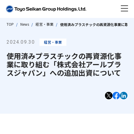
TOP
News
経営・事業
使用済みプラスチックの再資源化事業に取り
ニュース
2024.09.30
経営・事業
東洋製罐グループとは
使用済みプラスチックの再資源化事
会社情報
業に取り組む「株式会社アールプラ
数字で見る東洋製罐グループ
スジャパン」への追加出資について
事業紹介
東洋製罐グループ早わかり
会社情報 TOP
沿革
サステナビリティ
代表取締役社長ごあいさつ
事業紹介 TOP
ビジネス トピックス
会社概要・組織図・定款
IR情報
グループストラクチャー・ビジネスモデル
サステナビリティ TOP
サステナブルな製品・サービス
アクセス
「Open Up! Products & Services」