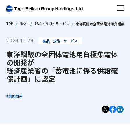
TOP
News
製品・技術・サービス
東洋鋼鈑の全固体電池用負極集電
ニュース
2024.12.24
製品・技術・サービス
東洋製罐グループとは
東洋鋼鈑の全固体電池用負極集電体
会社情報
の開発が
数字で見る東洋製罐グループ
経済産業省の「蓄電池に係る供給確
保計画」に認定
事業紹介
東洋製罐グループ早わかり
会社情報 TOP
沿革
サステナビリティ
#鋼板関連
代表取締役社長ごあいさつ
事業紹介 TOP
ビジネス トピックス
会社概要・組織図・定款
IR情報
グループストラクチャー・ビジネスモデル
サステナビリティ TOP
サステナブルな製品・サービス
アクセス
「Open Up! Products & Services」