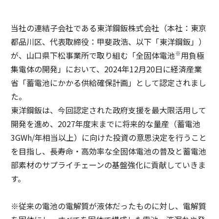
グループ会社情報
採用情報
サステナビリティメッセージ
IR情報 TOP
役員一覧
事業概要
当社の連結子会社である東洋鋼鈑株式会社（本社：東京
東洋製罐グループのサステナビリティ経営
IRニュース
DX
都品川区、代表取締役：甲斐政浩、以下「東洋鋼鈑」）
技術・開発
お問い合わせ
東洋製罐グループのマテリアリティ（重要課題）
※
が、山口県下松事業所で取り組む「全固体電池
用負極
経営方針
東洋製罐グループの企業理念体系
集電体の開発」において、2024年12月20日に経済産業
品質保証体制
サステナブルな製品・サービス
省「蓄電池にかかる供給確保計画」として認定されまし
IRライブラリー
「Open Up! Products & Services」
製品・サービスの受賞実績
た。
株式関連情報
東洋鋼鈑は、今回認定された政府支援を最大限活用して
統合報告書
容器包装のユニバーサルデザイン
開発を進め、2027年度末までに将来的な量産（蓄電池
IRカレンダー
English
3GWh/年相当以上）に向けた投資の意思決定を行うこと
サステナビリティ関連データ・第三者保証
を目指し、長寿命・高効率な全固体電池の普及と蓄電池
ニュースメール配信登録
サステナブルファイナンス
部素材のサプライチェーンの基盤強化に貢献していきま
IRサイトマップ
す。
Environmental
コーポレート・ガバナンス
※従来の電池の電解質が液体だったものに対し、電解質
Social