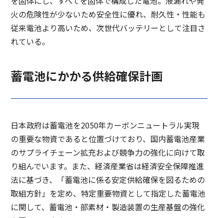
を固体にし、すべてを固体で構成した電池。液漏れや発
コーポレート・ガバナンス報告書
Governance
火の危険性が少ないため安全性に優れ、耐久性・性能も
従来電池より高いため、次世代バッテリーとして注目さ
れている。
蓄電池にかかる供給確保計画
日本政府は蓄電池を2050年カーボンニュートラル実現
の重要な物資であると位置づけており、国内蓄電池産業
のサプライチェーン拡充および競争力の強化に向けて取
り組んでいます。また、経済産業省は経済安全保障推進
法に基づき、「蓄電池に係る安定供給確保を図るための
取組方針」を定め、特定重要物資として指定した蓄電池
に関して、蓄電池・部素材・製造装置の生産基盤の強化