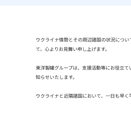
DX
長期経営ビジョン
統合報告書
統合報告書
鋼板関連事業
中期経営計画
サステナビリティ関連データ・第三者保証
機能材料関連事業
資本収益性向上に向けた取り組み2027
不動産関連事業
サステナブルファイナンス
リスク情報
ウクライナ情勢とその周辺諸国の状況につい
その他
て、心よりお見舞い申し上げます。
IR基本方針
東洋製罐グループは、支援活動等にお役立てい
知らせいたします。
ウクライナと近隣諸国において、一日も早く