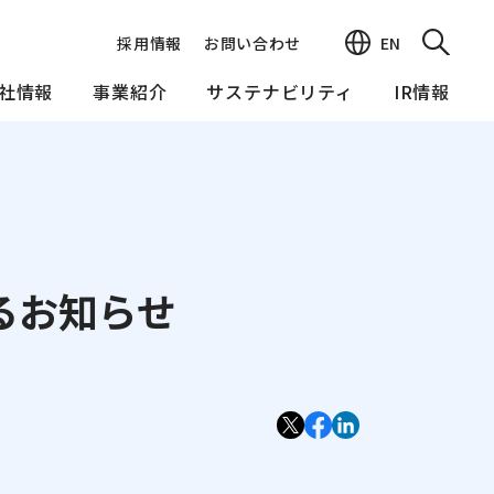
EN
採用情報
お問い合わせ
社情報
事業紹介
サステナビリティ
IR情報
ス
Governance
るお知らせ
ス報告書
コンプライアンス
コーポレート・ガバナンス
リスクマネジメント
貢献活動
情報セキュリティ