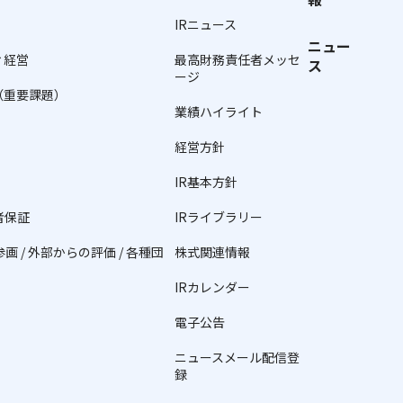
IRニュース
ニュー
ィ経営
最高財務責任者メッセ
ス
ージ
（重要課題）
業績ハイライト
経営方針
IR基本方針
者保証
IRライブラリー
/ 外部からの評価 / 各種団
株式関連情報
IRカレンダー
電子公告
ニュースメール配信登
録