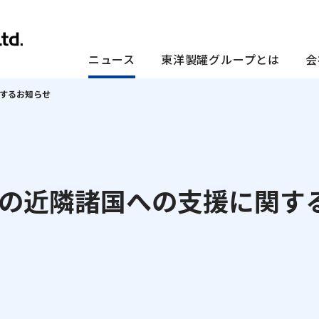
ニュース
東洋製罐グループとは
会
するお知らせ
念体系
ービス
onmental
式関連情報
IRカレンダー
コーポレート・ガバナン
Social
Services」
の近隣諸国への支援に関す
制
電子公告
コーポレート・ガバナン
リティ憲章／行動指針／行動規準
FDおよびTNFDの提言に基づく統合的な情報開示
株主総会
人権の尊重
素社会へ向けて
株式・配当情報
従業員の尊重
ビスの受賞実績
ニュースメール配信登録
循環社会へ向けて
株主構成
調達
ユニバーサルデザイン
IRサイトマップ
共⽣社会へ向けて
地域との共生：社会