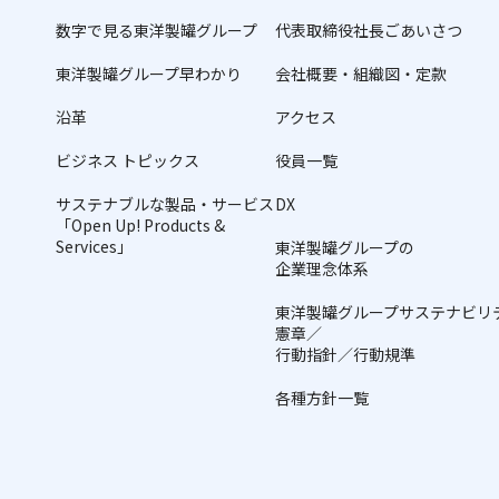
数字で見る東洋製罐グループ
代表取締役社長ごあいさつ
東洋製罐グループ早わかり
会社概要・組織図・定款
沿革
アクセス
ビジネス トピックス
役員一覧
サステナブルな製品・サービス
DX
「Open Up! Products &
Services」
東洋製罐グループの
企業理念体系
東洋製罐グループサステナビリ
憲章／
行動指針／行動規準
各種方針一覧