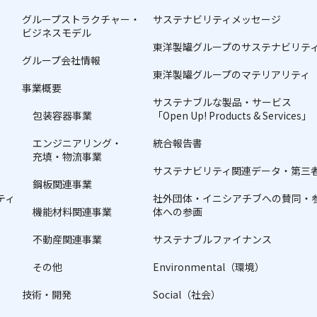
グループストラクチャー・
サステナビリティメッセージ
ビジネスモデル
東洋製罐グループのサステナビリテ
グループ会社情報
東洋製罐グループのマテリアリティ
事業概要
サステナブルな製品・サービス
包装容器事業
「Open Up! Products & Services」
エンジニアリング・
統合報告書
充填・物流事業
サステナビリティ関連データ・第三
鋼板関連事業
ティ
社外団体・イニシアチブへの賛同・参画 
機能材料関連事業
体への参画
不動産関連事業
サステナブルファイナンス
その他
Environmental（環境）
技術・開発
Social（社会）