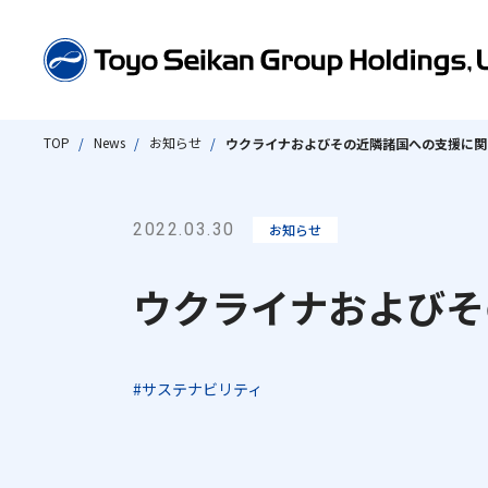
TOP
News
お知らせ
ウクライナおよびその近隣諸国への支援に関
東洋製罐グループとは
会社情報
事業紹介
サステナビリティ
IR情報
2022.03.30
お知らせ
数字で見る東洋製罐グループ
代表取締役社長ごあいさつ
グループストラクチャー・ビジネスモデル
サステナビリティメッセージ
IRニュース
東洋製罐グループの企業理
サステナブルな製品・サ
IRライブラリー
技術・開発
Envir
株
「Open Up! Products & 
ウクライナおよびそ
東洋製罐グループ早わかり
会社概要・組織図・定款
グループ会社情報
東洋製罐グループのサステナビリティ経営
最高財務責任者メッセージ
品質保証体
東洋製罐グループサステナビ
決算短信
TC
各種方針一覧
適時開示
脱炭
沿革
アクセス
事業概要
東洋製罐グループのマテリアリティ（重要課題）
業績ハイライト
製品・サー
#サステナビリティ
有価証券報告書
資源
ビジネス トピックス
役員一覧
サステナブルな製品・サービス
経営方針
容器包装の
包装容器事業
「Open Up! Products & Services」
決算説明会資料
⾃然
エンジニアリング・充填・物流事業