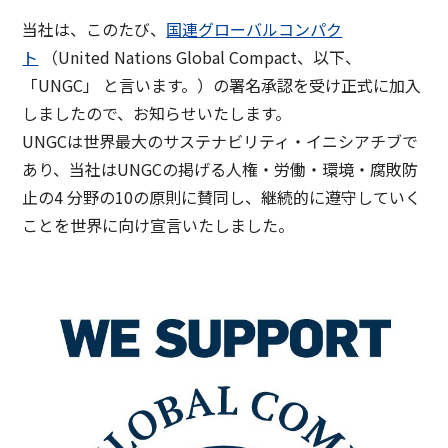
グループ会社情報
採用情報
サステナビリティメッセージ
IR情報 TOP
当社は、このたび、
国連グローバルコンパク
役員一覧
事業概要
ト
（United Nations Global Compact、以下、
東洋製罐グループのサステナビリティ経営
IRニュース
DX
「UNGC」 と言います。）の署名承認を受け正式に加入
技術・開発
お問い合わせ
東洋製罐グループのマテリアリティ（重要課題）
しましたので、お知らせいたします。
経営方針
東洋製罐グループの企業理念体系
UNGCは世界最大のサステナビリティ・イニシアチブで
品質保証体制
サステナブルな製品・サービス
あり、当社はUNGCの掲げる人権・労働・環境・腐敗防
IRライブラリー
「Open Up! Products & Services」
製品・サービスの受賞実績
止の4 分野の10の原則に賛同し、継続的に遵守していく
株式関連情報
ことを世界に向け宣言いたしました。
統合報告書
容器包装のユニバーサルデザイン
IRカレンダー
English
サステナビリティ関連データ・第三者保証
ニュースメール配信登録
サステナブルファイナンス
IRサイトマップ
Environmental
コーポレート・ガバナンス
Social