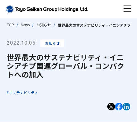
TOP
News
お知らせ
世界最大のサステナビリティ・イニシアチブ国
ニュース
2022.10.05
お知らせ
東洋製罐グループとは
世界最大のサステナビリティ・イニ
会社情報
シアチブ国連グローバル・コンパク
数字で見る東洋製罐グループ
トへの加入
事業紹介
東洋製罐グループ早わかり
会社情報 TOP
#サステナビリティ
沿革
サステナビリティ
代表取締役社長ごあいさつ
事業紹介 TOP
ビジネス トピックス
会社概要・組織図・定款
IR情報
グループストラクチャー・ビジネスモデル
サステナビリティ TOP
サステナブルな製品・サービス
アクセス
「Open Up! Products & Services」