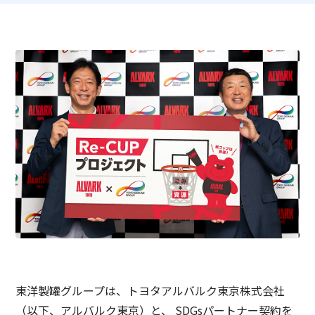
グループ会社情報
採用情報
サステナビリティメッセージ
IR情報 TOP
役員一覧
事業概要
東洋製罐グループのサステナビリティ経営
IRニュース
DX
技術・開発
お問い合わせ
東洋製罐グループのマテリアリティ（重要課題）
経営方針
東洋製罐グループの企業理念体系
品質保証体制
サステナブルな製品・サービス
IRライブラリー
「Open Up! Products & Services」
製品・サービスの受賞実績
株式関連情報
統合報告書
容器包装のユニバーサルデザイン
IRカレンダー
English
サステナビリティ関連データ・第三者保証
ニュースメール配信登録
サステナブルファイナンス
IRサイトマップ
Environmental
コーポレート・ガバナンス
東洋製罐グループは、トヨタアルバルク東京株式会社
Social
（以下、アルバルク東京）と、 SDGsパートナー契約を