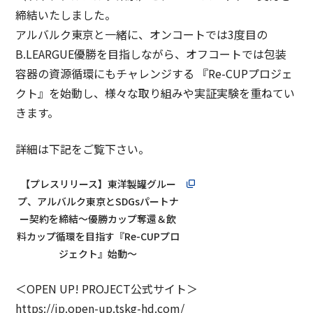
コーポレート・ガバナンス報告書
締結いたしました。
Governance
アルバルク東京と一緒に、オンコートでは3度目の
B.LEARGUE優勝を目指しながら、オフコートでは包装
容器の資源循環にもチャレンジする 『Re-CUPプロジェ
クト』を始動し、様々な取り組みや実証実験を重ねてい
きます。
詳細は下記をご覧下さい。
【プレスリリース】東洋製罐グルー
プ、アルバルク東京とSDGsパートナ
ー契約を締結～優勝カップ奪還＆飲
料カップ循環を目指す『Re-CUPプロ
ジェクト』始動～
＜OPEN UP! PROJECT公式サイト＞
https://jp.open-up.tskg-hd.com/