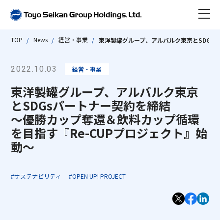
TOP
News
経営・事業
東洋製罐グループ、アルバルク東京とSDGs
ニュース
2022.10.03
経営・事業
東洋製罐グループとは
東洋製罐グループ、アルバルク東京
会社情報
とSDGsパートナー契約を締結
数字で見る東洋製罐グループ
～優勝カップ奪還＆飲料カップ循環
を目指す『Re-CUPプロジェクト』始
事業紹介
東洋製罐グループ早わかり
会社情報 TOP
動～
沿革
サステナビリティ
代表取締役社長ごあいさつ
事業紹介 TOP
#サステナビリティ
#OPEN UP! PROJECT
ビジネス トピックス
会社概要・組織図・定款
IR情報
グループストラクチャー・ビジネスモデル
サステナビリティ TOP
サステナブルな製品・サービス
アクセス
「Open Up! Products & Services」